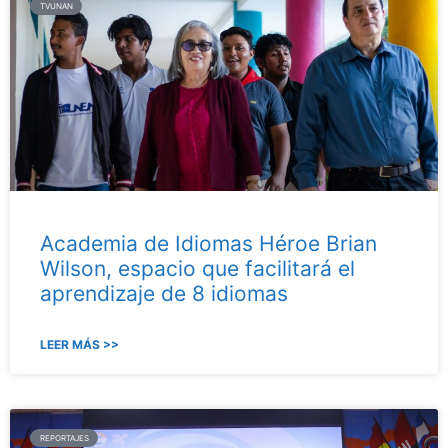
TVUNAN
Academia de Idiomas Héroe Brian
Wilson, espacio que facilitará el
aprendizaje de 8 idiomas
LEER MÁS >>
REPORTAJES