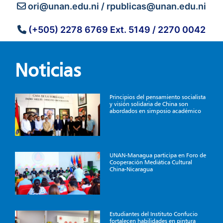
ori@unan.edu.ni
/
rpublicas@unan.edu.ni
(+505) 2278 6769 Ext. 5149 / 2270 0042
Noticias
Principios del pensamiento socialista
y visión solidaria de China son
abordados en simposio académico
UNAN-Managua participa en Foro de
Cooperación Mediática Cultural
China-Nicaragua
Estudiantes del Instituto Confucio
fortalecen habilidades en pintura