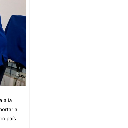
a a la
portar al
ro país.