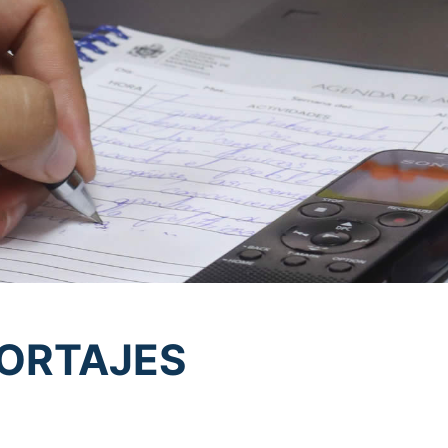
ORTAJES
TICIAS
portajes