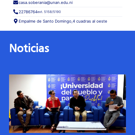
casa.soberania@unan.edu.ni
22786764
ext. 5158/5190
Empalme de Santo Domingo,
4 cuadras al oeste
Noticias