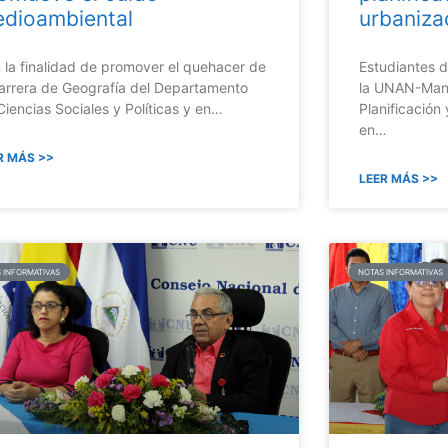
dioambiental
urbaniza
 la finalidad de promover el quehacer de
Estudiantes d
carrera de Geografía del Departamento
la UNAN-Mana
Ciencias Sociales y Políticas y en…
Planificación
en…
R MÁS >>
LEER MÁS >>
 INFORMATIVAS
NOTAS INFORMATIVAS