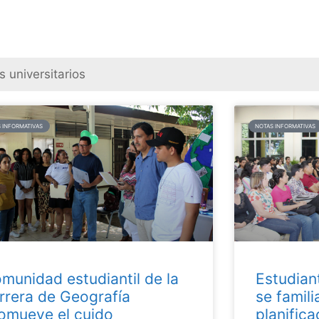
 INFORMATIVAS
NOTAS INFORMATIVAS
munidad estudiantil de la
Estudian
rrera de Geografía
se famili
omueve el cuido
planifica