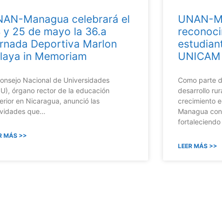
AN-Managua celebrará el
UNAN-Ma
 y 25 de mayo la 36.a
reconoci
rnada Deportiva Marlon
estudian
laya in Memoriam
UNICAM
Consejo Nacional de Universidades
Como parte de
U), órgano rector de la educación
desarrollo rur
erior en Nicaragua, anunció las
crecimiento 
ividades que…
Managua cont
fortaleciendo
R MÁS >>
LEER MÁS >>