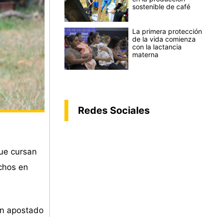
sostenible de café
La primera protección
de la vida comienza
con la lactancia
materna
Redes Sociales
que cursan
chos en
han apostado