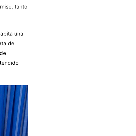
omiso, tanto
habita una
ata de
 de
atendido