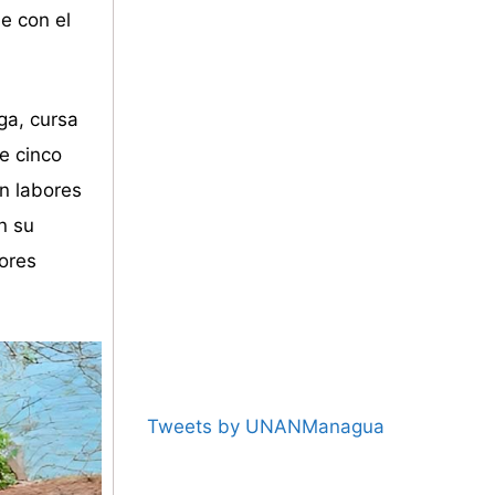
e con el
ga, cursa
e cinco
on labores
n su
jores
Tweets by UNANManagua