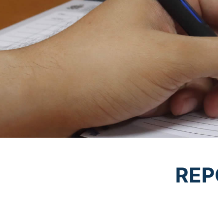
REP
Re