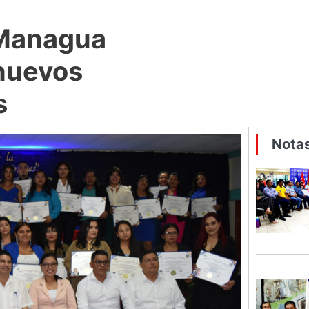
Managua
 nuevos
s
Notas