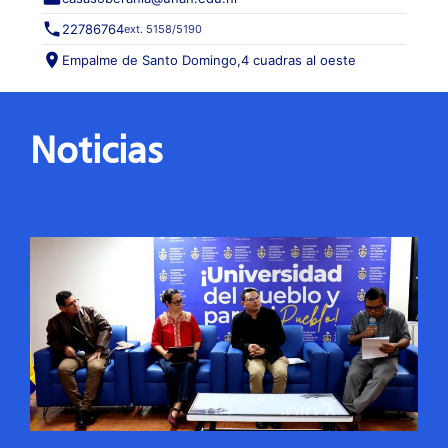
22786764
ext. 5158/5190
Empalme de Santo Domingo,
4 cuadras al oeste
Noticias