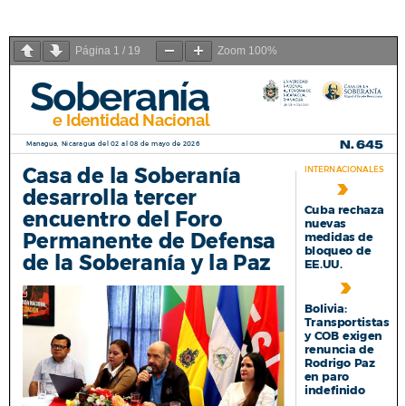
Página
1
/
19
Zoom
100%