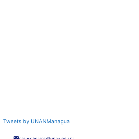
Tweets by UNANManagua
casasoberania@unan.edu.ni