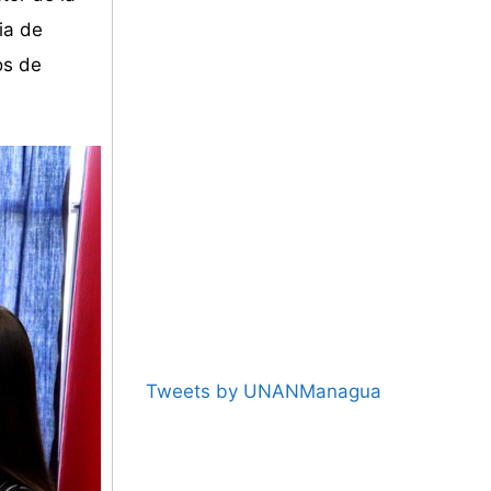
ia de
os de
Tweets by UNANManagua