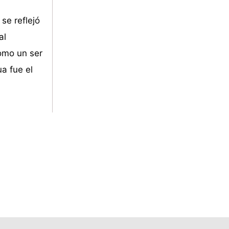
se reflejó
al
omo un ser
a fue el