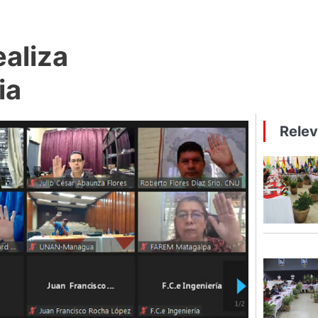
ealiza
ia
Rele