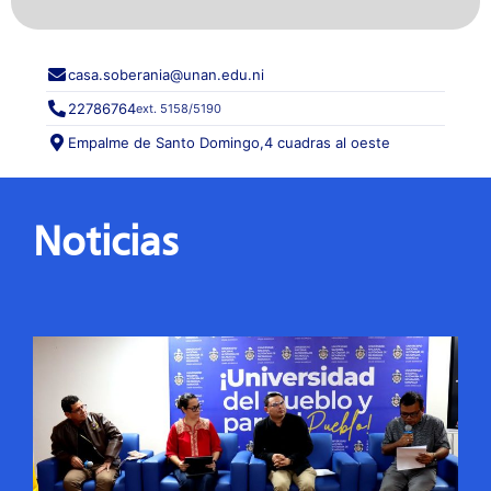
casa.soberania@unan.edu.ni
22786764
ext. 5158/5190
Empalme de Santo Domingo,
4 cuadras al oeste
Noticias