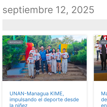
septiembre 12, 2025
REPORTAJES
VIDA 
UNAN-Managua KIME,
Ma
impulsando el deporte desde
de
la niñez
en