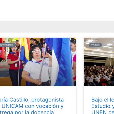
UNIVERSITARIA
TVUNAN
ría Castillo, protagonista
Bajo el l
 UNICAM con vocación y
Estudio 
trega por la docencia
UNEN cel