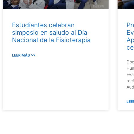
Estudiantes celebran
Pr
simposio en saludo al Día
Ev
Nacional de la Fisioterapia
Ap
ce
LEER MÁS >>
Doc
Hum
Eva
rec
Aud
LEE