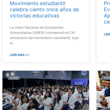
Movimiento estudiantil
Pr
celebra ciento once años de
Ev
victorias educativas
Ap
ce
La Unión Nacional de Estudiantes
Universitarios (UNEN) conmemoró el CXI
LEE
aniversario del movimiento estudiantil, bajo
el…
LEER MÁS >>
TVUNAN
NOTAS