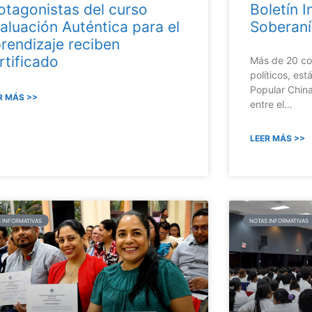
otagonistas del curso
Boletín 
aluación Auténtica para el
Soberaní
rendizaje reciben
rtificado
Más de 20 co
políticos, est
Popular China
R MÁS >>
entre el…
LEER MÁS >>
 INFORMATIVAS
NOTAS INFORMATIVAS