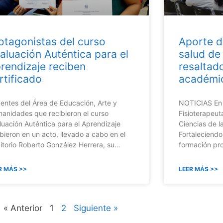
otagonistas del curso
Aporte de
aluación Auténtica para el
salud de 
rendizaje reciben
resaltad
rtificado
académi
entes del Área de Educación, Arte y
NOTICIAS En s
anidades que recibieron el curso
Fisioterapeut
luación Auténtica para el Aprendizaje
Ciencias de la
ibieron en un acto, llevado a cabo en el
Fortaleciend
itorio Roberto González Herrera, su…
formación pro
R MÁS >>
LEER MÁS >>
« Anterior
1
2
Siguiente »