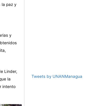
 la paz y
arias y
obtenidos
ita,
e Linder,
Tweets by UNANManagua
que la
 intento