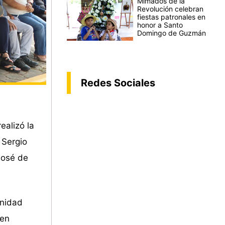
Mimados de la
Revolución celebran
fiestas patronales en
honor a Santo
Domingo de Guzmán
Redes Sociales
ealizó la
 Sergio
José de
unidad
gen