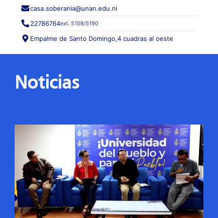
casa.soberania@unan.edu.ni
22786764
ext. 5158/5190
Empalme de Santo Domingo,
4 cuadras al oeste
Noticias