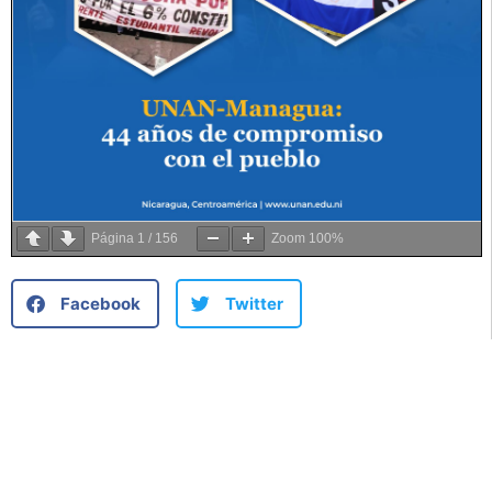
Página
1
/
156
Zoom
100%
Facebook
Twitter