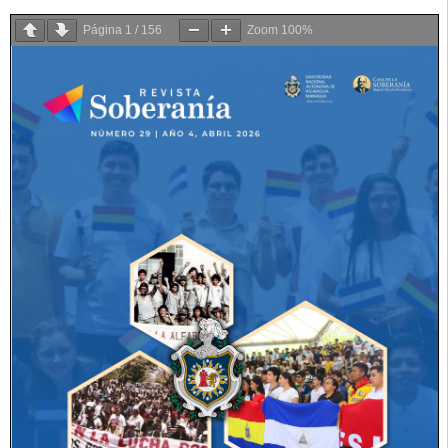
Página
1
/
156
Zoom
100%