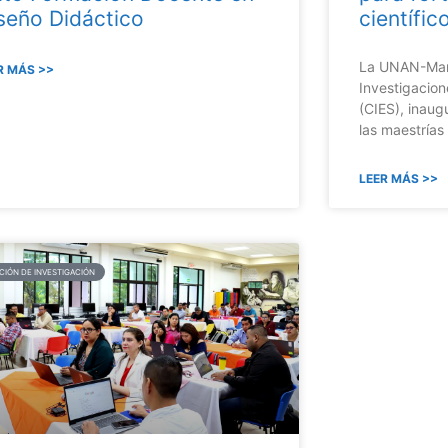
seño Didáctico
científic
La UNAN-Mana
R MÁS >>
Investigacion
(CIES), inaug
las maestría
LEER MÁS >>
CIÓN DE INVESTIGACIÓN