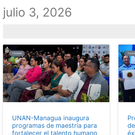
julio 3, 2026
TVUNAN
TVUN
UNAN-Managua inaugura
Pr
programas de maestría para
de
fortalecer el talento humano
éx