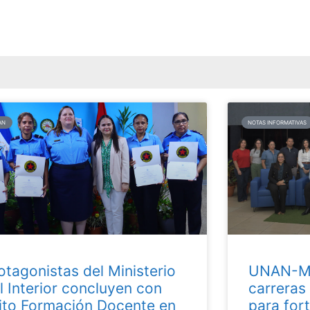
AN
NOTAS INFORMATIVAS
otagonistas del Ministerio
UNAN-Ma
l Interior concluyen con
carreras
ito Formación Docente en
para fort