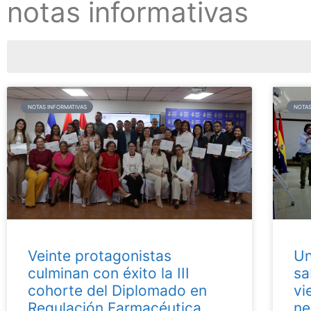
notas informativas
NOTAS INFORMATIVAS
NOTAS
Veinte protagonistas
Un
culminan con éxito la III
sa
cohorte del Diplomado en
vi
Regulación Farmacéutica
ne