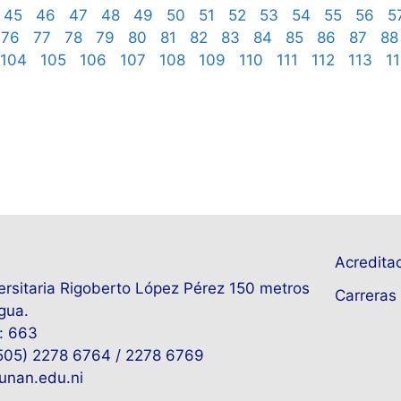
45
46
47
48
49
50
51
52
53
54
55
56
5
76
77
78
79
80
81
82
83
84
85
86
87
88
104
105
106
107
108
109
110
111
112
113
1
Acreditac
rsitaria Rigoberto López Pérez 150 metros
Carreras 
gua.
: 663
+505) 2278 6764 / 2278 6769
unan.edu.ni