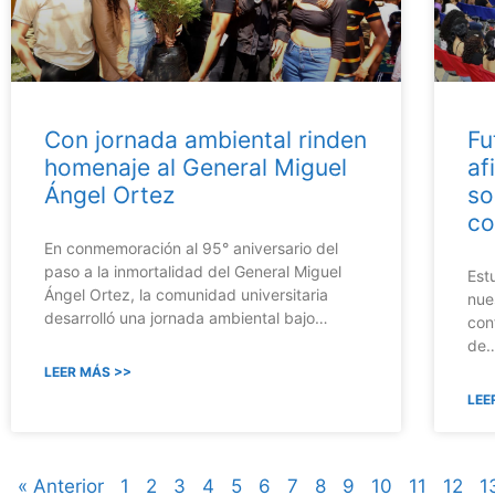
Con jornada ambiental rinden
Fu
homenaje al General Miguel
af
Ángel Ortez
so
co
En conmemoración al 95° aniversario del
paso a la inmortalidad del General Miguel
Est
Ángel Ortez, la comunidad universitaria
nue
desarrolló una jornada ambiental bajo…
con
de
LEER MÁS >>
LEE
« Anterior
1
2
3
4
5
6
7
8
9
10
11
12
1