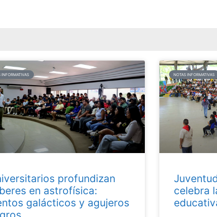
 INFORMATIVAS
NOTAS INFORMATIVAS
iversitarios profundizan
Juventud
beres en astrofísica:
celebra l
entos galácticos y agujeros
educativ
gros