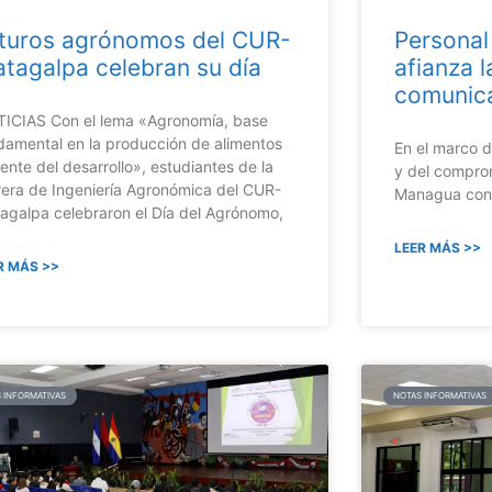
turos agrónomos del CUR-
Personal
tagalpa celebran su día
afianza l
comunica
ICIAS Con el lema «Agronomía, base
damental en la producción de alimentos
En el marco de
uente del desarrollo», estudiantes de la
y del compro
rera de Ingeniería Agronómica del CUR-
Managua con 
agalpa celebraron el Día del Agrónomo,
LEER MÁS >>
R MÁS >>
 INFORMATIVAS
NOTAS INFORMATIVAS