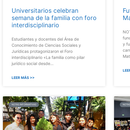
Universitarios celebran
Fu
semana de la familia con foro
Ma
interdisciplinario
NOT
fun
Estudiantes y docentes del Área de
y f
Conocimiento de Ciencias Sociales y
car
Jurídicas protagonizaron el Foro
Mat
interdisciplinario «La familia como pilar
jurídico social desde…
LEE
LEER MÁS >>
NOTAS INFORMATIVAS
NOTAS