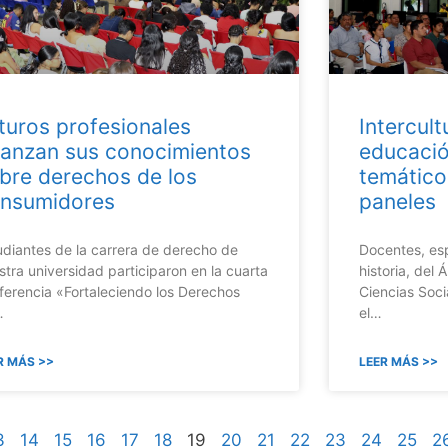
turos profesionales
Intercult
ianzan sus conocimientos
educació
bre derechos de los
temático
nsumidores
paneles
udiantes de la carrera de derecho de
Docentes, esp
stra universidad participaron en la cuarta
historia, del
ferencia «Fortaleciendo los Derechos
Ciencias Soci
…
el…
R MÁS >>
LEER MÁS >>
3
14
15
16
17
18
19
20
21
22
23
24
25
2