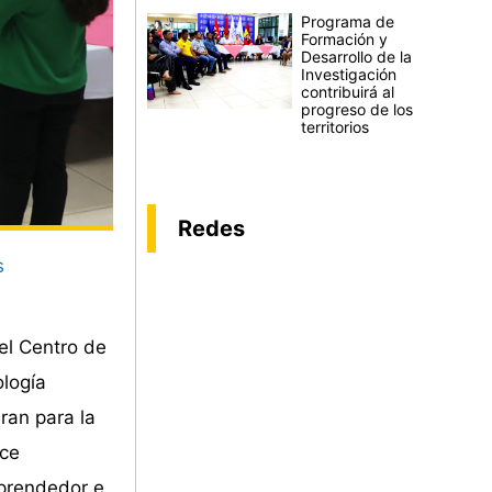
Programa de
Formación y
Desarrollo de la
Investigación
contribuirá al
progreso de los
territorios
Redes
s
l Centro de
ología
ran para la
oce
mprendedor e