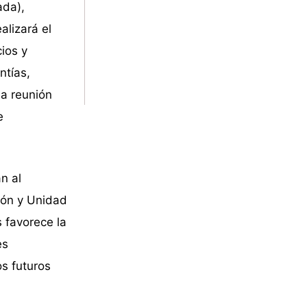
ada),
alizará el
ios y
ntías,
la reunión
e
n al
ión y Unidad
s favorece la
es
os futuros