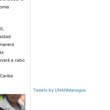
nomía
I),
rsidad
 manera
as
levará a cabo
 Caribe
Tweets by UNANManagua