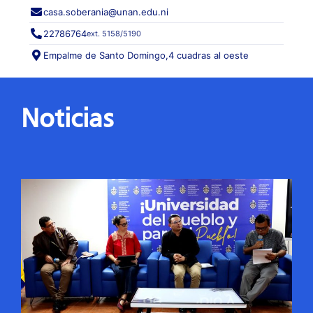
casa.soberania@unan.edu.ni
22786764
ext. 5158/5190
Empalme de Santo Domingo,
4 cuadras al oeste
Noticias