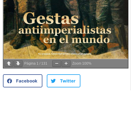
Página
1
/
131
Zoom
100%
Facebook
Twitter