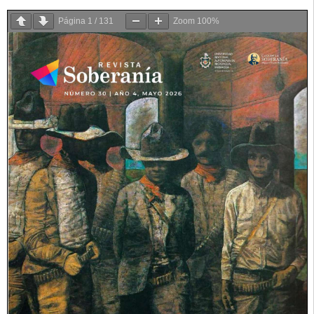
Página
1
/
131
Zoom
100%