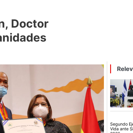
n, Doctor
anidades
Rele
Segundo Eje
Vida ante S