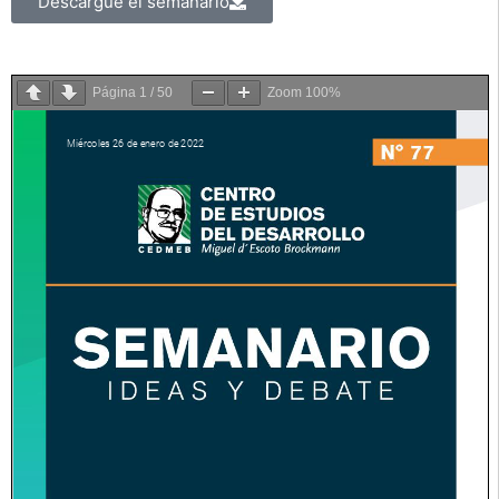
Descargue el semanario
Página
1
/
50
Zoom
100%