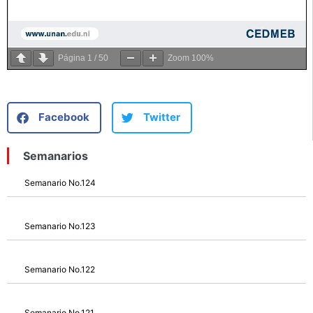
Página
1
/
50
Zoom
100%
Facebook
Twitter
Semanarios
Semanario No.124
Semanario No.123
Semanario No.122
Semanario No.121